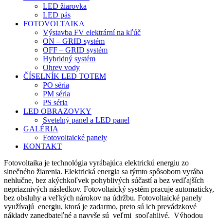
LED žiarovka
LED pás
FOTOVOLTAIKA
Výstavba FV elektrární na kľúč
ON – GRID systém
OFF – GRID systém
Hybridný systém
Ohrev vody
ČÍSELNÍK LED TOTEM
PO séria
PM séria
PS séria
LED OBRAZOVKY
Svetelný panel a LED panel
GALÉRIA
Fotovoltaické panely
KONTAKT
Fotovoltaika je technológia vyrábajúca elektrickú energiu zo
slnečného žiarenia. Elektrická energia sa týmto spôsobom vyrába
nehlučne, bez akýchkoľvek pohyblivých súčastí a bez vedľajších
nepriaznivých následkov. Fotovoltaický systém pracuje automaticky,
bez obsluhy a veľkých nárokov na údržbu. Fotovoltaické panely
využívajú energiu, ktorá je zadarmo, preto sú ich prevádzkové
náklady zanedbateľné a navyše sú veľmi spoľahlivé. Výhodou