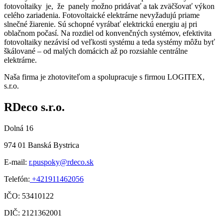
fotovoltaiky je, že panely možno pridávať a tak zväčšovať výkon
celého zariadenia. Fotovoltaické elektrárne nevyžadujú priame
slnečné žiarenie. Sú schopné vyrábať elektrickú energiu aj pri
oblačnom počasí. Na rozdiel od konvenčných systémov, efektivita
fotovoltaiky nezávisí od veľkosti systému a teda systémy môžu byť
škálované – od malých domácich až po rozsiahle centrálne
elektrárne.
Naša firma je zhotoviteľom a spolupracuje s firmou LOGITEX,
s.r.o.
RDeco s.r.o.
Dolná 16
974 01 Banská Bystrica
E-mail:
r.puspoky@rdeco.s
k
Telefón:
+421911462056
IČO: 53410122
DIČ: 2121362001