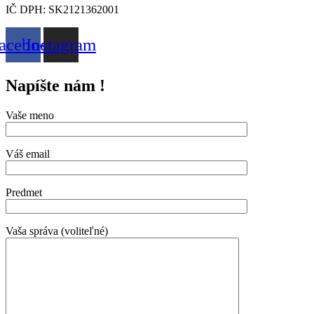
IČ DPH: SK2121362001
acebook
Instagram
Napíšte nám !
Vaše meno
Váš email
Predmet
Vaša správa (voliteľné)