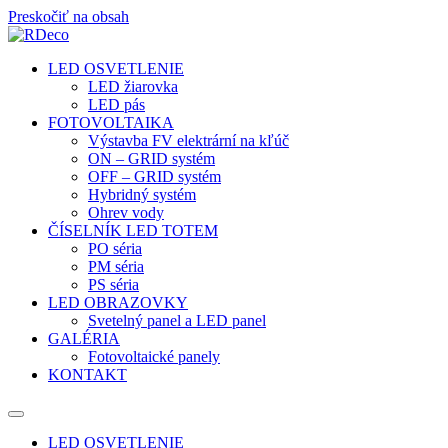
Preskočiť na obsah
LED OSVETLENIE
LED žiarovka
LED pás
FOTOVOLTAIKA
Výstavba FV elektrární na kľúč
ON – GRID systém
OFF – GRID systém
Hybridný systém
Ohrev vody
ČÍSELNÍK LED TOTEM
PO séria
PM séria
PS séria
LED OBRAZOVKY
Svetelný panel a LED panel
GALÉRIA
Fotovoltaické panely
KONTAKT
LED OSVETLENIE